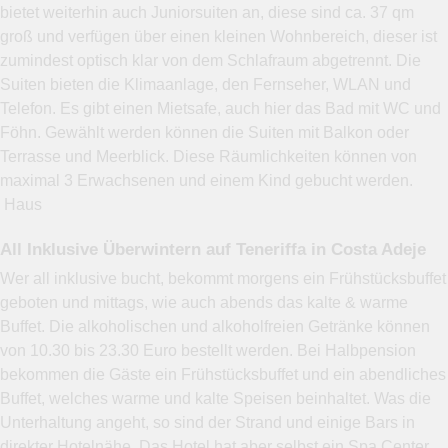
bietet weiterhin auch Juniorsuiten an, diese sind ca. 37 qm
groß und verfügen über einen kleinen Wohnbereich, dieser ist
zumindest optisch klar von dem Schlafraum abgetrennt. Die
Suiten bieten die Klimaanlage, den Fernseher, WLAN und
Telefon. Es gibt einen Mietsafe, auch hier das Bad mit WC und
Föhn. Gewählt werden können die Suiten mit Balkon oder
Terrasse und Meerblick. Diese Räumlichkeiten können von
maximal 3 Erwachsenen und einem Kind gebucht werden.
Haus
All Inklusive Überwintern auf Teneriffa in Costa Adeje
Wer all inklusive bucht, bekommt morgens ein Frühstücksbuffet
geboten und mittags, wie auch abends das kalte & warme
Buffet. Die alkoholischen und alkoholfreien Getränke können
von 10.30 bis 23.30 Euro bestellt werden. Bei Halbpension
bekommen die Gäste ein Frühstücksbuffet und ein abendliches
Buffet, welches warme und kalte Speisen beinhaltet. Was die
Unterhaltung angeht, so sind der Strand und einige Bars in
direkter Hotelnähe. Das Hotel hat aber selbst ein Spa Center