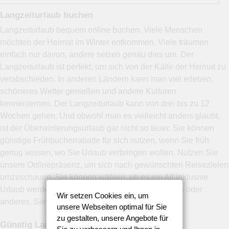
Langzeiturlaub buchen
Langzeiturlaub bequem online buchen. Viele Menschen
möchten der Heimat im Winter entkommen. Viele träumen
einfach nur davon, andere setzen genau dies um. Der
Langzeiturlaub ist perfekt, um sich von der Kälte der Heimat zu
verabschieden. In anderen Ländern kann man viel erleben,
schöneres Wetter genießen und andere Kulturen
kennenlernen. Der Langzeiturlaub kann von drei bis zu 12
Wochen gehen. Und obwohl man es vielleicht anders glaubt,
ist der Überwinterungsurlaub gar nicht so teuer. Sie können
günstige Frühbucherrabatte für sich nutzen, wenn Sie früh
genug wissen, wo Sie Urlaub verbringen wollen. Nutzen Sie
unsere Onlinepräsenz, um sich nach gewünschten Reisezielen
umzuschauen. Sie können wählen, ob es ein All inklusive
Urlaub werden soll, ob Sie Halbpension wünschen oder
Wir setzen Cookies ein, um
anderes. Sie selbst wählen den perfekten Urlaub.
unsere Webseiten optimal für Sie
zu gestalten, unsere Angebote für
Günstig Langzeiturlaub buchen