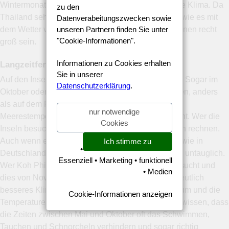
Wintermonate aus und genießen dann das perfekte Klima. Da
zu den
Thailand sehr groß ist, sollten Sie vorab schauen, wie es mit
Datenverabeitungszwecken sowie
unseren Partnern finden Sie unter
dem Wetter vor Ort aussieht. Die Unterschiede können recht
"Cookie-Informationen".
groß sein.
Informationen zu Cookies erhalten
Langzeitferien, Überwintern Thailand
Sie in unserer
Auf den Inseln ist es von März bis Juni richtig heiß. Sogar im
Datenschutzerklärung
.
Oktober oder November erreichen die Temperaturen, anders
als auf dem Festland, noch bis zu 27 Grad. Die
nur notwendige
Meerestemperaturen sind ebenfalls sehr interessant. Wer die
Cookies
Inseln besucht, muss im Winter oft mit etwas Regen rechnen.
Auch wenn es in diesem Land nicht so viel regnet wie in
Ich stimme zu
•
Deutschland, ist das Wetter dann oft für das Baden untauglich.
Essenziell • Marketing • funktionell
Wer Koh Phi Phi, Krabi, Phuket oder Khao Lak besucht und
• Medien
dies von November bis Februar macht, kann ein deutlich
besseres Klima genießen. In der Zeit regnet es kaum und die
Cookie-Informationen anzeigen
Temperaturen sind sehr warm. Wichtig ist auch zu wissen, dass
die Zeiten zwischen Mai und Oktober oft das Schwimmen,
Tauchen und Schnorcheln verhindern und sogar richtig