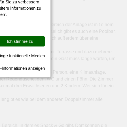
für Sie zu verbessern
itere Informationen zu
en".
ung geboten. Der Außenbereich der Anlage ist mit einem
nd Schirme geboten. Natürlich gibt es auch eine Poolbar,
lie. Die Urlauber dürfen sich außerdem über eine
Ich stimme zu
el bietet ein Restaurant mit Terrasse und dazu mehrere
ing • funktionell • Medien
en und dafür 9 Aufzüge. Kein Gast muss lange warten, um
-Informationen anzeigen
ür eine dritte oder vierte Person, eine Klimaanlage,
 einer Regendusche, dem WC und einen Föhn. Die Zimmer
aximal drei Erwachsenen und 2 Kindern. Wer sich für ein
ier gibt es wie bei dem anderen Doppelzimmer alle
n Bereich, in dem es Snack & Go gibt. Dort können die