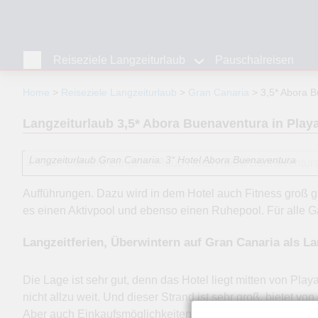
Reiseziele Langzeiturlaub
Pauschalreisen
Home
Reiseziele Langzeiturlaub
Gran Canaria
3,5* Abora 
Langzeiturlaub 3,5* Abora Buenaventura in Playa
Langzeiturlaub Gran Canaria: 3* Hotel Abora Buenaventura
Aufführungen. Dazu wird in dem Hotel auch Fitness groß 
es einen Aktivpool und ebenso einen Ruhepool. Für alle G
Langzeitferien, Überwintern auf Gran Canaria als L
Die Lage ist sehr gut, denn das Hotel liegt mitten von Pla
nicht allzu weit. Und dieser Strand ist sehr groß, bietet
Aber auch Einkaufsmöglichkeiten sind nicht weit entfernt. 