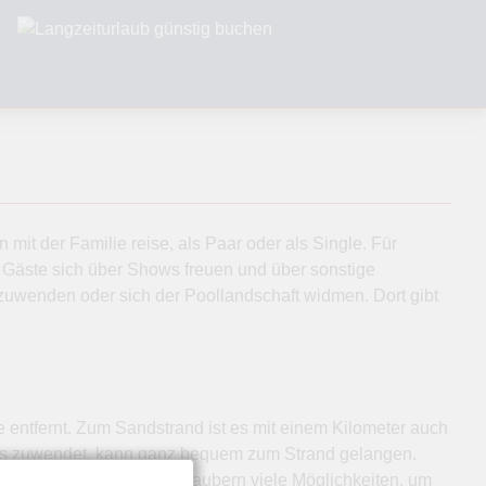
mit der Familie reise, als Paar oder als Single. Für
 Gäste sich über Shows freuen und über sonstige
zuwenden oder sich der Poollandschaft widmen. Dort gibt
e entfernt. Zum Sandstrand ist es mit einem Kilometer auch
lebus zuwendet, kann ganz bequem zum Strand gelangen.
e es heißt, bietet den Urlaubern viele Möglichkeiten, um