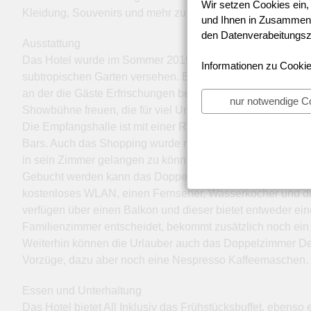
Wir setzen Cookies ein,
Kleidung, Souvenirs und mehr zu kaufen.
und Ihnen in Zusammenar
den Datenverabeitungszw
Ausstattung
Das Hotel wurde im Sommer 2019 renoviert und zwar kompl
Informationen zu Cookie
subtropischen Garten versehen. Es gibt dort drei Pools u
an der die Gäste Erfrischungen bekommen. Weiterhin gibt e
nur notwendige C
Showbühne freuen, die für viel Unterhaltung genutzt wird.
Die Empfangshalle ist mit einer Rezeption und einer Lobb
Bars. Auch das Shopping wurde nicht vergessen, es gibt 
in sein Zimmer gelangen zu können.
Gebucht werden kann das Doppelzimmer mit einer ungefähre
kostenloses WLAN, einen Fernseher, Wasserkocher und di
verfügen über einen Balkon und dieser bietet entweder ei
Familienzimmer entscheidet, bekommt zusätzlich noch ein
Weiterhin können die Urlauber auch das Doppelzimmer Del
Vorzüge, dazu aber noch eine Nespresso Kaffeemaschen.
Essen und Unterhaltung
Das Hotel bietet All Inklusiv das Frühstücksbuffet, ebenso