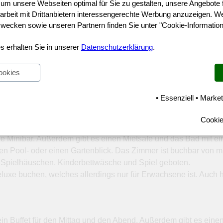
 um unsere Webseiten optimal für Sie zu gestalten, unsere Angebote 
beit mit Drittanbietern interessengerechte Werbung anzuzeigen. We
ecken sowie unseren Partnern finden Sie unter "Cookie-Information
ett. Somit bekommen die Gäste eine absolut moderne Einricht
s erhalten Sie in unserer
Datenschutzerklärung
.
nd auch Sonnenterrassen. Die Urlauber bekommen dazu Liegen u
s einen Bereich nur für Erwachsene und einen nur für die Fami
ookies
y Bar versehen. Es gibt in der Lobby kostenloses WLAN. Das Hot
• Essenziell • Market
eine wunderbare Boutique. Das Hotel hat 724 Zimmer auf 8 Etag
Cookie
n Größe von 30 qm. Dieses beinhaltet eine Schlafgelegenheit f
e Minibar. Außerdem gibt es einen Mietsafe und das Bad mit
nen Pool- oder einen Gartenblick. Das Zimmer ist buchbar von m
 Spielhäuschen, Kinderbettwäsche und Spiel geboten.
uxe buchen, welches allerdings nur für Erwachsene ist. Auch h
 ein Buffet für den Mittag und den Abend. Außerdem gibt es eine